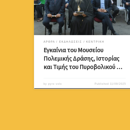
Πυροβολικού την Τετάρτη 10 Σεπτεμβρίου 2025. Το
μουσείο φιλοξενεί κειμήλια, προσωπικά αντικείμενα και
ιστορικά τεκμήρια που καταγράφουν τη δράση του
Πυροβολικού και τις θυσίες των πυροβολητών της
Εθνικής Φρουράς […]
ΑΡΘΡΑ
ΕΚΔΗΛΩΣΕΙΣ
ΚΕΝΤΡΙΚΗ
Εγκαίνια του Μουσείου
Πολεμικής Δράσης, Ιστορίας
και Τιμής του Πυροβολικού …
by
pyro volo
Published
11/09/2025