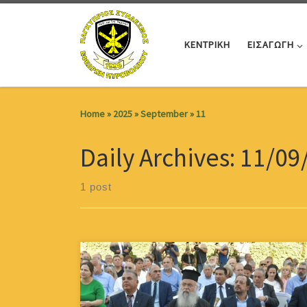
Skip to content
ΚΕΝΤΡΙΚΗ
ΕΙΣΑΓΩΓΗ
Home
»
2025
»
September
»
11
Daily Archives:
11/09
1 post
Με ιδιαίτερη λαμπρότητα και συγκίνηση
πραγματοποιήθηκαν τα εγκαίνια του Μουσείου
Πολεμικής Δράσης, Ιστορίας και Τιμής του
Πυροβολικού, του Παγκύπριου Συνδέσμου Εφέδρων