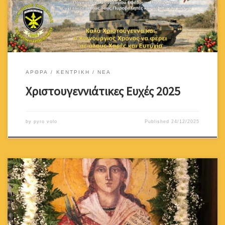
ΑΡΘΡΑ
ΚΕΝΤΡΙΚΗ
ΝΕΑ
Χριστουγεννιάτικες Ευχές 2025
by
pyro volo
Published
24/12/2025
Η Αγία Βαρβάρα έζησε το 3ον αιώνα μ.Χ στη Νικομήδεια της Μικράς
Ασίας, επί εποχής του Ρωμαίου αυτοκράτορα Μαξιμιανού. Είχε για
πατέρα τον Διόσκορο, ο οποίος ήταν Εθνικός φανατικός –