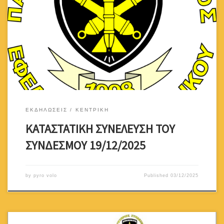
θα πραγματοποιηθείτην Παρασκευή 19 Δεκεμβρίου 2025 και ώρα
18:30 στο οίκημα του Συνδέσμου στην οδόΑθηνάς 15 στη
Λευκωσία.Κατά τη Καταστατική Συνέλευση θα εγκριθούν οι
Καταστατικές αλλαγές που απαιτούνταιγια την καλή λειτουργία
του Συνδέσμου με βάση το νόμο και τους
κανονισμούςλειτουργίας των Σωματείων.Για περισσότερες […]
ΕΚΔΗΛΩΣΕΙΣ
ΚΕΝΤΡΙΚΗ
ΚΑΤΑΣΤΑΤΙΚΗ ΣΥΝΕΛΕΥΣΗ ΤΟΥ
ΣΥΝΔΕΣΜΟΥ 19/12/2025
by
pyro volo
Published
03/12/2025