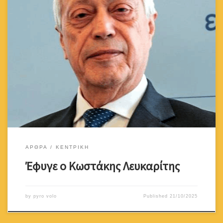
Ανακοινώθηκε την 20η Οκτωβρίου 2025 ο θάνατος, σε ηλικία 82
ετών, του Κωστάκη Ν. Λευκαρίτη. Η απώλειά του αφήνει ένα
σημαντικό κενό στην Κυπριακή επιχειρηματική ζωή και την
Κυπριακή κοινωνία. Ο Κωστάκης Ν. Λευκαρίτης υπήρξε εξέχουσα
προσωπικότητα του επιχειρηματικού κόσμου της Κύπρου.
Αναδείχθηκε μέσα από τον Όμιλο Εταιρειών Αδελφοί Λευκαρίτη και
τον όμιλο […]
ΑΡΘΡΑ
ΚΕΝΤΡΙΚΗ
Έφυγε ο Κωστάκης Λευκαρίτης
by
pyro volo
Published
21/10/2025