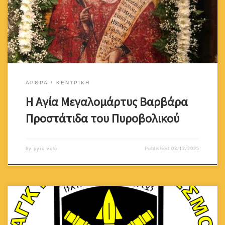
ειδωλολάτρης. Ο πατέρας της για να προφυλάξει την Αγία
Βαρβάρα( η οποία ήταν πολύ όμορφη) από διάφορους
μνηστήρες, διάταξε και την […]
ΑΡΘΡΑ
ΚΕΝΤΡΙΚΗ
Η Αγία Μεγαλομάρτυς Βαρβάρα
Προστάτιδα του Πυροβολικού
by
pyro volo
Published
03/12/2025
Προσκαλείστε στην ΚΑΤΑΣΤΑΤΙΚΗ ΣΥΝΕΛΕΥΣΗ του Συνδέσμου, που