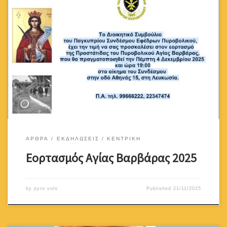
Το Διοικητικό Συμβούλιο του Παγκυπρίου Συνδέσμου Εφέδρων
Πυροβολικού,έχει την τιμή να σας προσκαλέσει στον
εορτασμότης Προστάτιδας του Πυροβολικού Αγίας
Βαρβάρας,που θα πραγματοποιηθεί την Πέμπτη 4 Δεκεμβρίου
2025 και ώρα 19:00στο οίκημα του Συνδέσμουστην οδό Αθηνάς
15, στη Λευκωσία. Π.Α. τηλ. 99666222, 22347474
ΑΡΘΡΑ
ΕΚΔΗΛΩΣΕΙΣ
ΚΕΝΤΡΙΚΗ
Εορτασμός Αγίας Βαρβάρας 2025
by
pyro volo
Published
21/11/2025