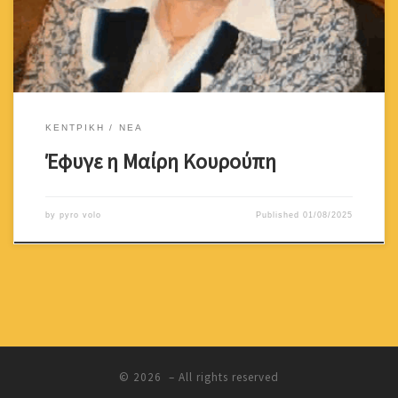
Πανελλήνιας Επιτροπής Αγνοουμένων, δεν σταμάτησε ποτέ να
αγωνίζεται […]
ΚΕΝΤΡΙΚΗ
ΝΕΑ
Έφυγε η Μαίρη Κουρούπη
by
pyro volo
Published
01/08/2025
© 2026
– All rights reserved