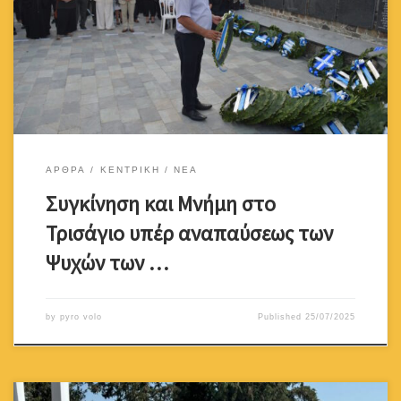
Πλατύ Αγλαντζιάς, δίπλα από το εξωκκλήσιο της Παναγίας
Ελευθερώτριας) μετατράπηκε σε τόπο βαθιάς συγκίνησης και
εθνικής μνήμης. Σε μια ατμόσφαιρα κατάνυξης, πραγματοποιήθηκε
το ετήσιο Τρισάγιο υπέρ αναπαύσεως των ψυχών των […]
ΑΡΘΡΑ
ΚΕΝΤΡΙΚΗ
ΝΕΑ
Συγκίνηση και Μνήμη στο
Τρισάγιο υπέρ αναπαύσεως των
Ψυχών των …
by
pyro volo
Published
25/07/2025