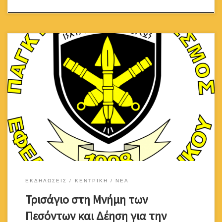
Το Διοικητικό Συμβούλιο του Παγκύπριου Σύνδεσμου Εφέδρων
Πυροβολικού έχει την τιμή να σας προσκαλέσει στο Τρισάγιο στη
Μνήμη των Πεσόντων και τη Δέηση για την Ανεύρεση των
Αγνοουμένων Πυροβολητών, που θα τελεστούν την Κυριακή 20
Ιουλίου 2025 και ώρα 18:45, στο χώρο του Μνημείου Πεσόντων και
Αγνοουμένων Πυροβολικού παρά την […]
ΕΚΔΗΛΩΣΕΙΣ
ΚΕΝΤΡΙΚΗ
ΝΕΑ
Τρισάγιο στη Μνήμη των
Πεσόντων και Δέηση για την