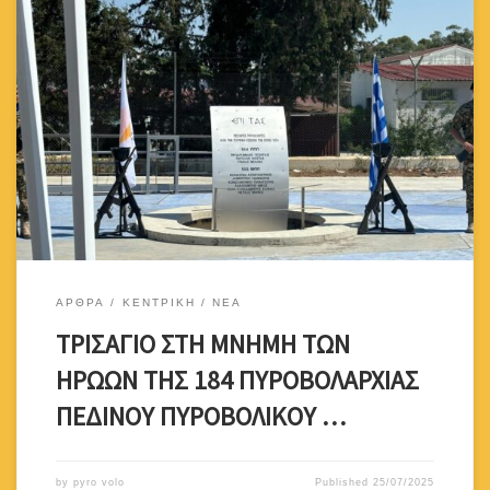
Τελέστηκε την Παρασκευή 18 Ιουλίου 2025, στις 10:00 π.μ., το
καθιερωμένο εδώ και 21 χρόνια τρισάγιο στη μνήμη των ηρώων
της 184 Πυροβολαρχίας Πεδινού Πυροβολικού και της 185 Μοίρας
Πεδινού Πυροβολικού, στο Μνημείο Πεσόντων το οποίο
ανεγέρθηκε από το Σύνδεσμο μας στο χώρο των Φοιτητικών
Εστιών, στην Πανεπιστημιούπολη, στη περιοχή […]
ΑΡΘΡΑ
ΚΕΝΤΡΙΚΗ
ΝΕΑ
ΤΡΙΣΑΓΙΟ ΣΤΗ ΜΝΗΜΗ ΤΩΝ
ΗΡΩΩΝ ΤΗΣ 184 ΠΥΡΟΒΟΛΑΡΧΙΑΣ
ΠΕΔΙΝΟΥ ΠΥΡΟΒΟΛΙΚΟΥ …
by
pyro volo
Published
25/07/2025