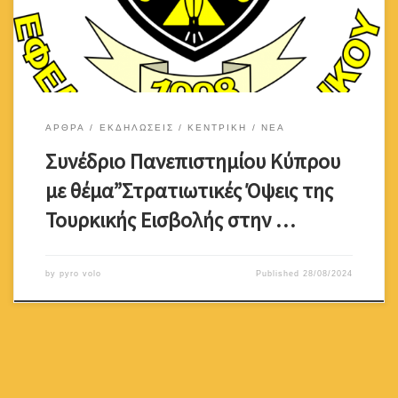
Πυροβολικού ιδρύθηκε τον Απρίλιο του 1998 από ένα αριθμό
εφέδρων του Πυροβολικού […]
ΑΡΘΡΑ
ΕΚΔΗΛΩΣΕΙΣ
ΚΕΝΤΡΙΚΗ
ΝΕΑ
Συνέδριο Πανεπιστημίου Κύπρου
με θέμα”Στρατιωτικές Όψεις της
Τουρκικής Εισβολής στην …
by
pyro volo
Published
28/08/2024