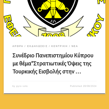
Εισβολής στην Κύπρο”. Ακολουθεί η αναφορά/παρέμβαση του
Επίτιμου Προέδρου του Συνδέσμου μας στο Συνέδριο. Κυρίες &
Κύριε Καλησπέρα. Ο Παγκύπριος Σύνδεσμος Εφέδρων
Πυροβολικού ιδρύθηκε τον Απρίλιο του 1998 από ένα αριθμό
εφέδρων του Πυροβολικού […]
ΑΡΘΡΑ
ΕΚΔΗΛΩΣΕΙΣ
ΚΕΝΤΡΙΚΗ
ΝΕΑ
Συνέδριο Πανεπιστημίου Κύπρου
με θέμα”Στρατιωτικές Όψεις της
Τουρκικής Εισβολής στην …
by
pyro volo
Published
28/08/2024