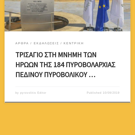
Πανεπιστημιούπολη, στη περιοχή Αθαλάσσας. Το Πανεπιστήμιο
Κύπρου […]
ΑΡΘΡΑ
ΕΚΔΗΛΩΣΕΙΣ
ΚΕΝΤΡΙΚΗ
ΤΡΙΣΑΓΙΟ ΣΤΗ ΜΝΗΜΗ ΤΩΝ
ΗΡΩΩΝ ΤΗΣ 184 ΠΥΡΟΒΟΛΑΡΧΙΑΣ
ΠΕΔΙΝΟΥ ΠΥΡΟΒΟΛΙΚΟΥ …
by
pyrovolitis Editor
Published
10/09/2019