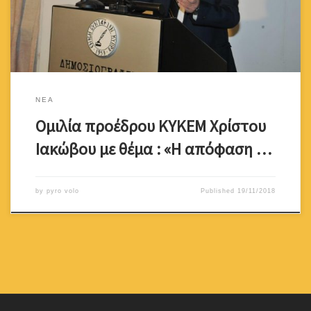
Κυβέρνησης Ετζεβίτ για την εισβολή στην Κύπρο (15-20 Ιουλίου
1974) μέσα από Τουρκικές […]
ΝΕΑ
Ομιλία προέδρου ΚΥΚΕΜ Χρίστου
Ιακώβου με θέμα : «Η απόφαση …
by
pyro volo
Published
19/11/2018