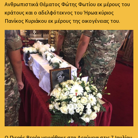
Ανθρωπιστικά Θέματος Φώτης Φωτίου εκ μέρους του
κράτους και ο αδελφότεκνος του Ήρωα κύριος
Πανίκος Κυριάκου εκ μέρους της οικογένειας του.
Ο Πιερής Βερέη γεννήθηκε στη Δερύνεια στις 7 Ιουλίου