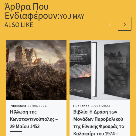
YOU MAY
ALSO LIKE
Published
29/05/2026
Published
17/05/2023
Η Άλωση της
Βιβλίο: Η Δράση των
Κωνσταντινούπολης –
Μονάδων Πυροβολικού
29 Μαΐου 1453
της Εθνικής Φρουράς το
Καλοκαίρι του 1974 –