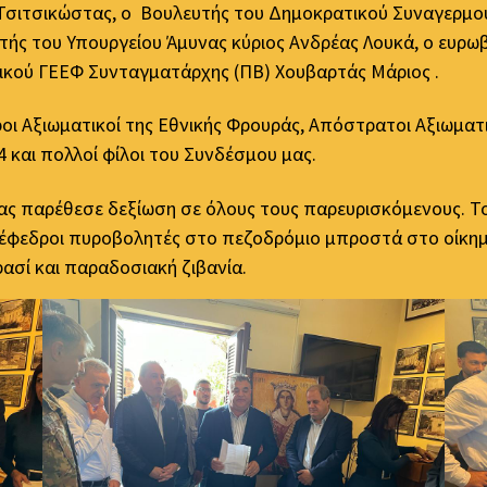
Τσιτσικώστας, ο Βουλευτής του Δημοκρατικού Συναγερμού
υντής του Υπουργείου Άμυνας κύριος Ανδρέας Λουκά, ο ευ
ικού ΓΕΕΦ Συνταγματάρχης (ΠΒ) Χουβαρτάς Μάριος .
οι Αξιωματικοί της Εθνικής Φρουράς, Απόστρατοι Αξιωματι
 και πολλοί φίλοι του Συνδέσμου μας.
ας παρέθεσε δεξίωση σε όλους τους παρευρισκόμενους. Τ
 έφεδροι πυροβολητές στο πεζοδρόμιο μπροστά στο οίκημ
σί και παραδοσιακή ζιβανία.