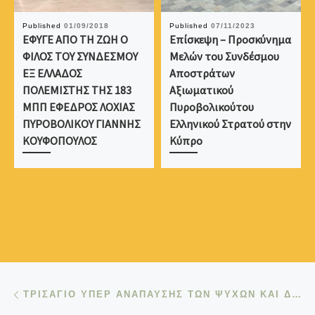
Published
01/09/2018
Published
07/11/2023
ΕΦΥΓΕ ΑΠΟ ΤΗ ΖΩΗ Ο
Επίσκεψη – Προσκύνημα
ΦΙΛΟΣ ΤΟΥ ΣΥΝΔΕΣΜΟΥ
Μελών του Συνδέσμου
ΕΞ ΕΛΛΑΔΟΣ
Αποστράτων
ΠΟΛΕΜΙΣΤΗΣ ΤΗΣ 183
Αξιωματικού
ΜΠΠ ΕΦΕΔΡΟΣ ΛΟΧΙΑΣ
Πυροβολικούτου
ΠΥΡΟΒΟΛΙΚΟΥ ΓΙΑΝΝΗΣ
Ελληνικού Στρατού στην
ΚΟΥΦΟΠΟΥΛΟΣ
Κύπρο
Post navigation
Previous post
ΤΡΙΣΑΓΙΟ ΥΠΕΡ ΑΝΑΠΑΥΣΗΣ ΤΩΝ ΨΥΧΩΝ ΚΑΙ ΔΕΗΣΗ ΥΠΕΡ ΑΝΕΥΡΕΣΗΣ ΤΩΝ ΑΓΝΟΟΥΜΕΝΩΝ ΑΞΙΩΜΑΤΙΚΩΝ, ΥΠΑΞΙΩΜΑΤΙΚΩΝ ΚΑΙ ΟΠΛΙΤΩΝ ΤΟΥ ΠΥΡΟΒΟΛΙΚΟΥ ΚΑΤΑ ΤΙΣ ΕΠΙΧΕΙΡΗΣΕΙΣ ΑΠΟΚΡΟΥΣΗΣ ΤΗΣ ΒΑΡΒΑΡΗΣ ΤΟΥΡΚΙΚΗΣ ΕΙΣΒΟΛΗΣ ΤΟΥ 1974