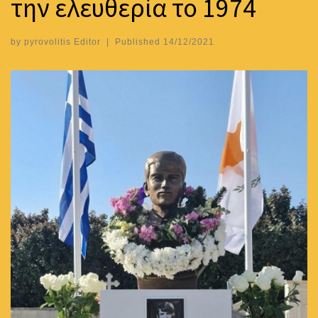
την ελευθερία το 1974
by
pyrovolitis Editor
|
Published
14/12/2021