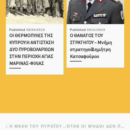
Published
08/06/2019
Published
09/11/2023
ΟΙ ΘΕΡΜΟΠΥΛΕΣ ΤΗΣ
Ο ΘΑΝΑΤΟΣ ΤΟΥ
ΚΥΠΡΟΥ:Η ΑΝΤΙΣΤΑΣΗ
ΣΤΡΑΤΗΓΟΥ – Μνήμη
ΔΥΟ ΠΥΡΟΒΟΛΑΡΧΙΩΝ
στρατηγοῦ Δημήτρη
ΣΤΗΝ ΠΕΡΙΟΧΗ ΑΓΙΑΣ
Κατσαφούρου
ΜΑΡΙΝΑΣ-ΦΙΛΙΑΣ
Post navigation
Previous post
Η ΜΆΧΗ ΤΟΥ ΠΥΡΟΪ́ΟΥ…ΌΤΑΝ ΟΙ ΜΉΔΟΙ ΔΕΝ ΠΈΡΑΣΑΝ