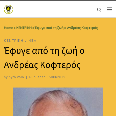
Skip to content
Search
Me
Home
»
ΚΕΝΤΡΙΚΗ
»
Έφυγε από τη ζωή ο Ανδρέας Κοφτερός
ΚΕΝΤΡΙΚΗ
ΝΕΑ
Έφυγε από τη ζωή ο
Ανδρέας Κοφτερός
by
pyro volo
|
Published
15/03/2019