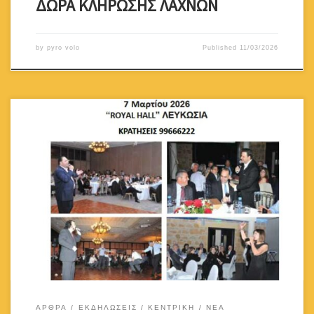
ΔΩΡΑ ΚΛΗΡΩΣΗΣ ΛΑΧΝΩΝ
by
pyro volo
Published
11/03/2026
ΑΡΘΡΑ
ΕΚΔΗΛΩΣΕΙΣ
ΚΕΝΤΡΙΚΗ
ΝΕΑ