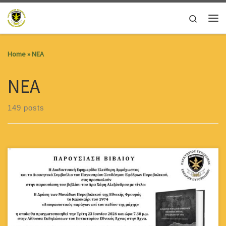
Skip to content
Search
Me
Home
»
ΝΕΑ
ΝΕΑ
149 posts