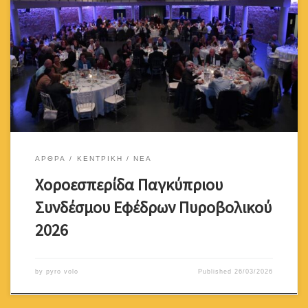
Τη νύχτα του Σαββάτου 7 Μαρτίου 2026, στο Royal Hall στη
Λευκωσία. οι έφεδροι πυροβολητές χόρεψαν και διασκέδασαν στα
πλαίσια της Χοροεσπερίδας του Συνδέσμου μας, όμως τα όπλα
τους τα είχαν παρά πόδα, τα πυροβόλα τους δεσμευμένα και το
βλέμμα τους στραμμένο στην κατεχόμενη γη μας. Όποτε όμως η
Πατρίδα […]
ΑΡΘΡΑ
ΚΕΝΤΡΙΚΗ
ΝΕΑ
Χοροεσπερίδα Παγκύπριου
Συνδέσμου Εφέδρων Πυροβολικού
2026
by
pyro volo
Published
26/03/2026