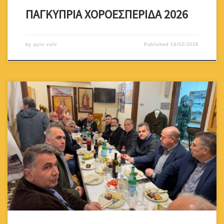
ΠΑΓΚΥΠΡΙΑ ΧΟΡΟΕΣΠΕΡΙΔΑ 2026
by
pyro volo
Published
19/02/2026
Με κάθε επισημότητα και σε κλίμα ενότητας και συγκίνησης
πραγματοποιήθηκε την Παρασκευή 24 Ιανουαρίου 2026 η
καθιερωμένη τελετή κοπής της βασιλόπιτας του Παγκύπριος
Σύνδεσμος Εφέδρων Πυροβολικού, στο οίκημα του Συνδέσμου. Η
εκδήλωση αποτέλεσε για ακόμη μια χρονιά σημείο αναφοράς για
τα μέλη της μεγάλης οικογένειας του Πυροβολικού,
σηματοδοτώντας το καλωσόρισμα […]