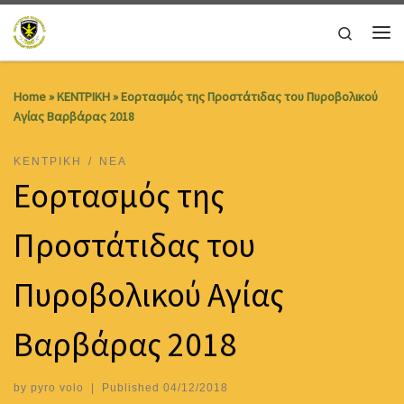
Skip to content
Search
Me
Home
»
ΚΕΝΤΡΙΚΗ
»
Εορτασμός της Προστάτιδας του Πυροβολικού
Αγίας Βαρβάρας 2018
ΚΕΝΤΡΙΚΗ
ΝΕΑ
Εορτασμός της
Προστάτιδας του
Πυροβολικού Αγίας
Βαρβάρας 2018
by
pyro volo
|
Published
04/12/2018