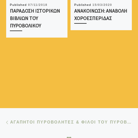
Published
07/11/2018
Published
15/03/2020
ΠΑΡΑΔΟΣΗ ΙΣΤΟΡΙΚΩΝ
ΑΝΑΚΟΙΝΩΣΗ: ΑΝΑΒΟΛΗ
ΒΙΒΛΙΩΝ ΤΟΥ
ΧΟΡΟΕΣΠΕΡΙΔΑΣ
ΠΥΡΟΒΟΛΙΚΟΥ
Post navigation
Previous post
ΑΓΑΠΗΤΟΙ ΠΥΡΟΒΟΛΗΤΕΣ & ΦΙΛΟΙ ΤΟΥ ΠΥΡΟΒΟΛΙΚΟΥ ΧΡΟΝΙΑ ΠΟΛΛΑ!