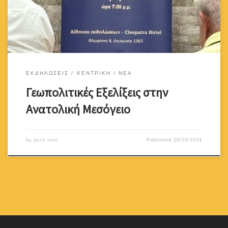
ιστορικών γεγονότων συμπεριλαμβανομένης και της Τουρκικής
εισβολής του 1974.Ευχαριστούμε τον κύριο Λυγερό […]
ΕΚΔΗΛΩΣΕΙΣ
ΚΕΝΤΡΙΚΗ
ΝΕΑ
Γεωπολιτικές Εξελίξεις στην
Ανατολική Μεσόγειο
by
pyro volo
Published
26/10/2024