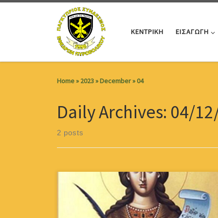
Skip to content
ΚΕΝΤΡΙΚΗ
ΕΙΣΑΓΩΓΗ
Home
»
2023
»
December
»
04
Daily Archives:
04/12
2 posts
Το Διοικητικό Συμβούλιο του Παγκυπρίου Συνδέσμου
Εφέδρων Πυροβολικού εύχεται σε όλους τους
Πυροβολητές(εν ενεργεία και εφέδρους, μόνιμους