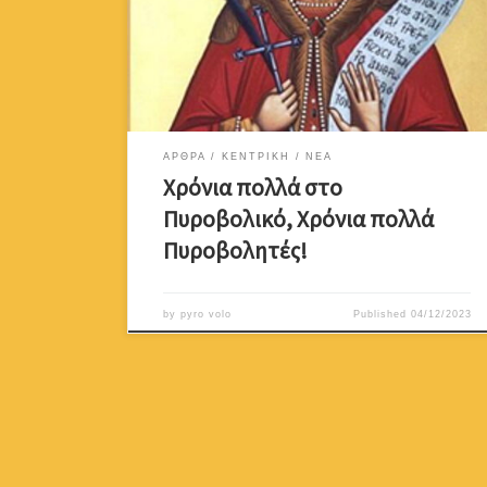
αξιωματικούς, μόνιμους υπαξιωματικούς, λοιπά
στελέχη και κληρωτούς) της Εθνικής Φρουράς και του
Ελληνικού Στρατού Χρόνια Πολλά με την ευκαιρία της
εορτής της προστάτιδας του Πυροβολικού Αγίας
Βαρβάρας! Είθε η χάρη της Αγίας να […]
ΑΡΘΡΑ
ΚΕΝΤΡΙΚΗ
ΝΕΑ
Χρόνια πολλά στο
Πυροβολικό, Χρόνια πολλά
Πυροβολητές!
by
pyro volo
Published
04/12/2023