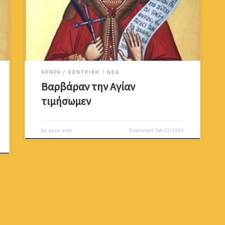
ΒαρβάραςΤω εν Τριάδι ευσεβώς
υμνουμένωακολουθήσασα, σεμνή αθλοφόρε,τα των
ειδώλων έλιπες σεβάσματα,μέσον δε του σκάμματος,
εναλθούσαΒαρβάρα, τυράννων ου κατέπτηξας
απειλάς,ανδρειόφρον, μεγαλοφώνως κράζουσα
σεμνή.Τριάδα σέβω την μίαν […]
ΑΡΘΡΑ
ΚΕΝΤΡΙΚΗ
ΝΕΑ
Βαρβάραν την Αγίαν
τιμήσωμεν
by
pyro volo
Published
04/12/2023