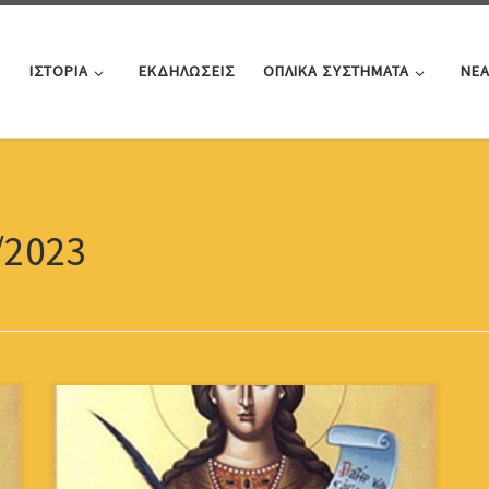
ΙΣΤΟΡΙΑ
ΕΚΔΗΛΩΣΕΙΣ
ΟΠΛΙΚΑ ΣΥΣΤΗΜΑΤΑ
ΝΕ
/2023
Απολυτίκιο της Αγίας ΒαρβάραςΒαρβάραν την Αγίαν
τιμήσωμενεχθρού γαρ τας παγίδας συνέτριψεκαι ως
στρουθίον ερρύσθη εξ αυτών,βοηθεία και όπλω του
Σταυρού η πάνσεμνος. Κοντάκιο της Αγίας