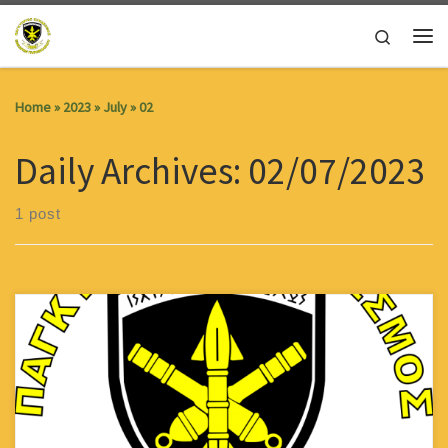
Skip to content
Search
Me
Home
»
2023
»
July
»
02
Daily Archives:
02/07/2023
1 post
Χάρης Αλεξάνδρου Παγκύπριος Σύνδεσμος Εφέδρων
Πυροβολικού