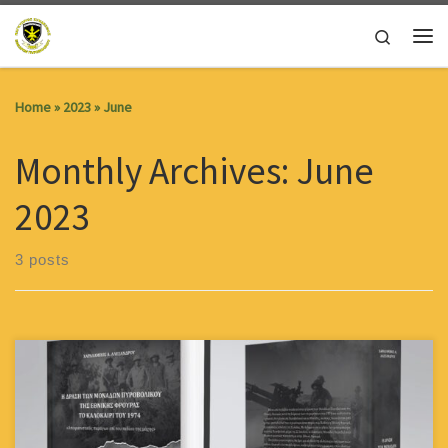
Skip to content
Search
Me
Home
»
2023
»
June
Monthly Archives:
June
2023
3 posts