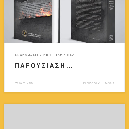
ΕΚΔΗΛΩΣΕΙΣ
ΚΕΝΤΡΙΚΗ
ΝΕΑ
Π Α Ρ Ο Υ Σ Ι Α Σ Η …
by
pyro volo
Published
29/06/2023
Προσκαλείστε στην Ετήσια Γενική Συνέλευση που θα