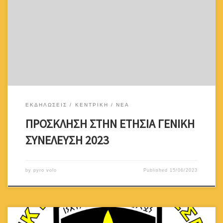
πραγματοποιηθεί την Τρίτη 11 Ιουλίου 2023,ώρα 18.30 στο
οίκημα μας οδός Αθηνάς 15, 1017 Λευκωσία. Εάν μέχρι τις
18:30 δεν συμπληρωθεί το 50% των Μελών που διευθέτησαν τις
οικονομικές τους υποχρεώσεις για το 2022, η Συνέλευση θα
αναβληθεί για 30 λεπτά. Μετά τα 30 λεπτά οι […]
ΕΚΔΗΛΩΣΕΙΣ
ΚΕΝΤΡΙΚΗ
ΝΕΑ
ΠΡΟΣΚΛΗΣΗ ΣΤΗΝ ΕΤΗΣΙΑ ΓΕΝΙΚΗ
ΣΥΝΕΛΕΥΣΗ 2023
by
pyro volo
Published
15/06/2023