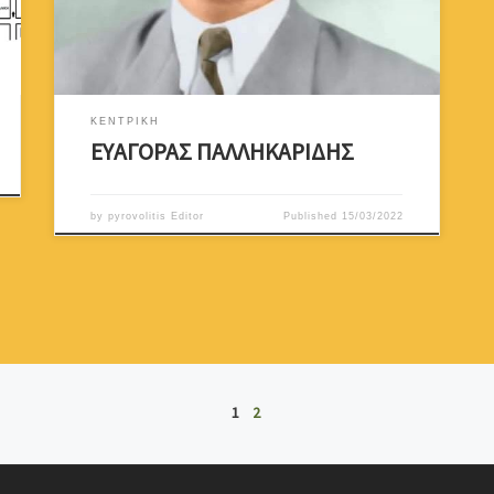
Κύπρος βρίσκεται σε αναβρασμό, αρχίζουν οι
προετοιμασίες του ξεσηκωμού, εξελίσσεται σ΄ έναν
[…]
ΚΕΝΤΡΙΚΗ
ΕΥΑΓΟΡΑΣ ΠΑΛΛΗΚΑΡΙΔΗΣ
by
pyrovolitis Editor
Published
15/03/2022
1
2