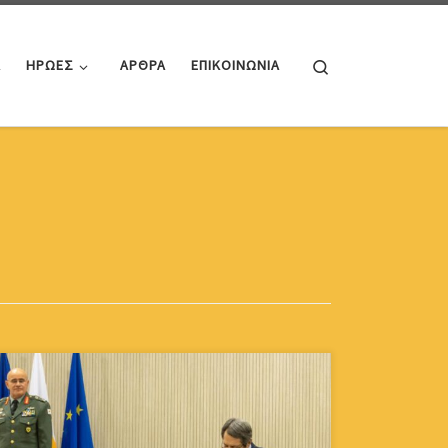
Search
Α
ΗΡΩΕΣ
ΑΡΘΡΑ
ΕΠΙΚΟΙΝΩΝΙΑ
Ο Παγκύπριος Σύνδεσμος Εφέδρων Πυροβολικού,
συγχαίρει τον Αρχηγό της Εθνικής Φρουράς