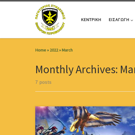
Skip to content
ΚΕΝΤΡΙΚΗ
ΕΙΣΑΓΩΓΗ
Home
»
2022
»
March
Monthly Archives:
Ma
7 posts
Η Ελλάδα,ο απανταχού
Ελληνισμόςαλλά και η Κύπρος τιμούν σήμερα την
επέτειο της Ελληνικής Επανάστασης του 1821 και τον