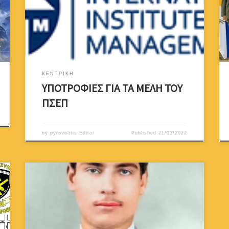
σπουδές σε επίπεδο Master από το CIIM – Cyprus
International Institute of Management
https://www.ciim.ac.cy/ Λόγω του μεγάλου
ενδιαφέροντος από το κοινό, παρακαλώ όσοι
ενδιαφέρονται να επικοινωνήσουν άμεσα με […]
ΚΕΝΤΡΙΚΗ
ΥΠΟΤΡΟΦΙΕΣ ΓΙΑ ΤΑ ΜΕΛΗ ΤΟΥ
ΠΣΕΠ
by
pyrovolitis Editor
Published
21/03/2022
Γεννήθηκε στις 27 Φεβρουαρίου του 1938 στην
Τσάδα, χωριό της επαρχίας Πάφου. Πέρασε τις 6
τάξεις του Δημοτικού σχολείου με άριστα, το ίδιο
όμως δεν συνέβη και στο Γυμνάσιο γιατί πολλά
αρχίζουν να απασχολούν τον έφηβο Ευαγόρα. Η