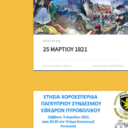
υπέροχο εκείνο Αγώνα για την Ελευθερία από τον
Οθωμανικό ζυγό. Ο απελευθερωτικός αυτός Αγώνας
σήμανε την εθνική παλιγγενεσία και κατ’επέκταση την
ίδρυση του Ελληνικού Κράτους.Σημαντική η συμβολή
των Κυπρίων στον αγώνα […]
ΚΕΝΤΡΙΚΗ
25 ΜΑΡΤΙΟΥ 1821
by
pyrovolitis Editor
Published
25/03/2022