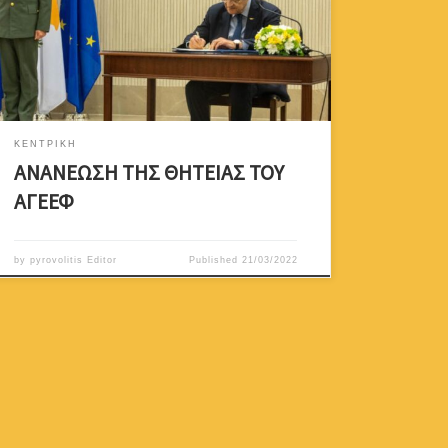
Αντιστράτηγο Δημόκριτο Ζερβάκη για την ανανέωση
της θητείας του για ακόμη ένα χρόνο. Ως Σύνδεσμος
συνεχίζουμε την καρποφόρα συνεργασία μας με τον
Αρχηγό.
ΚΕΝΤΡΙΚΗ
ΑΝΑΝΕΩΣΗ ΤΗΣ ΘΗΤΕΙΑΣ ΤΟΥ
ΑΓΕΕΦ
by
pyrovolitis Editor
Published
21/03/2022