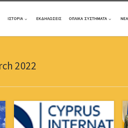
ΙΣΤΟΡΙΑ
ΕΚΔΗΛΩΣΕΙΣ
ΟΠΛΙΚΑ ΣΥΣΤΗΜΑΤΑ
ΝΕ
rch 2022
Αγαπητά Μέλη, Ο Σύνδεσμός μας εξασφάλισε για τα
μέλη του και τις οικογένειές τους (παιδιά και εγγόνια)
Υποτροφίες συνολικής αξίας 25.500 ευρώ,για