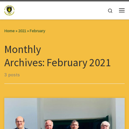
Skip to content
Search
Me
Home
»
2021
»
February
Monthly
Archives:
February 2021
3 posts
Την Τετάρτη 24 Φλεβάρη 2021 αντιπροσωπεία του Παγκύπριου
Συνδέσμου Εφέδρων Πυροβολικού αποτελούμενη από τους κκ