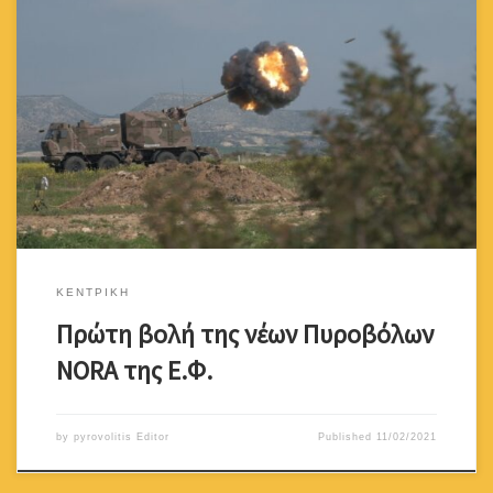
Στην παρουσία του Υπουργού Άμυνας κ. Χαράλαμπου Πετρίδη,
του Αρχηγού της Εθνικής Φρουράς Αντιστράτηγου Δημόκριτου
Ζερβάκη και του Πρέσβη της Σερβίας στην Κύπρο Marko
Blagojevic πραγματοποιήθηκε την Πέμπτη 11/2/2021, η πρώτη
βολή της 2ης μοίρας αυτοκινούμενων πυροβόλων Nora Alexander
TGS στο πεδίο βολής Κιτίου. Το οπλικό σύστημα Nora Alexander
TGS […]
ΚΕΝΤΡΙΚΗ
Πρώτη βολή της νέων Πυροβόλων
NORA της Ε.Φ.
by
pyrovolitis Editor
Published
11/02/2021