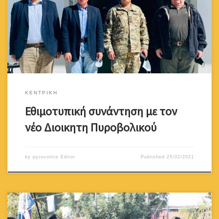
Γιώργο Γεωργιάδη Πρόεδρο,Χρήστο Χριστοδούλου Αναπληρωτή
Πρόεδρο και Γιώργο Σερβο μέλος του ΔΣ επισκέφθηκαν το νέο
Διοικητή ΠΒ Συνταγματάρχη Κωνσταντίνο Καλό για γνωριμία.Κατά
τη συνάντηση αντηλλάγησαν χρήσιμες απόψεις και συζητήθηκαν
θέματα κοινού ενδιαφέροντος.Ο Σύνδεσμος παρέδωσε στο […]
ΚΕΝΤΡΙΚΗ
Εθιμοτυπική συνάντηση με τον
νέο Διοικητη Πυροβολικού
by
pyrovolitis Editor
Published
25/02/2021