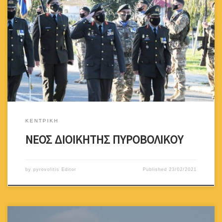
Καλωσορίζουμε το νέο Διοικητή Πυροβολικού Συνταγματάρχη
Κωνσταντίνο Καλό και του ευχόμαστε καλή και παραγωγική θητεία.
Ευχαριστούμε θερμά τον τέως Διοικητή Πυροβολικού
Συνταγματάρχη Ευδόκιμο Ευδοκίμου για την άριστη συνεργασία
που είχαμε και του ευχόμαστε κάθε επιτυχία στα νέα του
καθήκοντα ως Διοικητή Ταξιαρχίας. Παγκύπριος Σύνδεσμος
Εφέδρων Πυροβολικού
ΚΕΝΤΡΙΚΗ
ΝΕΟΣ ΔΙΟΙΚΗΤΗΣ ΠΥΡΟΒΟΛΙΚΟΥ
by
pyrovolitis Editor
Published
23/02/2021