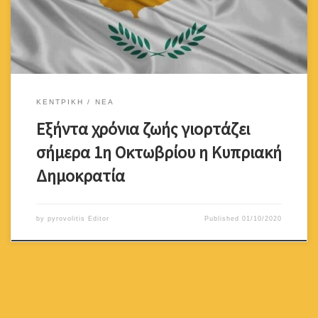
χωρίς την παρουσία κόσμου λόγω της πανδημίας και των
περιοριστικών μέτρων που προβλέπονται από […]
ΚΕΝΤΡΙΚΗ
ΝΕΑ
Εξήντα χρόνια ζωής γιορτάζει
σήμερα 1η Οκτωβρίου η Κυπριακή
Δημοκρατία
by
pyrovolitis Editor
Published
01/10/2020