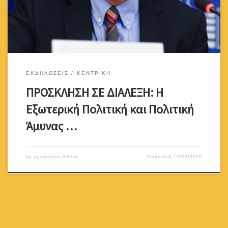
Πολιτικής Επιτροπής του Ευρωπαϊκού Κοινοβουλίου για τη
Μεσόγειο. Δευτέρα 24 Φεβρουαρίου 2020, 7:00 μ.μ. Η […]
ΕΚΔΗΛΩΣΕΙΣ
ΚΕΝΤΡΙΚΗ
ΠΡΟΣΚΛΗΣΗ ΣΕ ΔΙΑΛΕΞΗ: Η
Εξωτερική Πολιτική και Πολιτική
Άμυνας …
by
pyrovolitis Editor
Published
15/02/2020