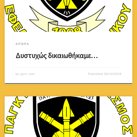
άλλοι αποκάλεσαν το άρθρο αναληθές και ζήτησαν την ανάκληση
του. Όταν ο τέως Υπουργός Άμυνας Χριστόφορος Φωκαΐδης […]
ΑΡΘΡΑ
Δυστυχώς δικαιωθήκαμε…
by
pyro volo
Published
06/10/2018
Παραθέτουμε πιο κάτω την ομιλία του επίτιμου προέδρου του
Συνδέσμου μας κύριου Κώστα Δράκου κατά το τρισάγιο εις μνήμη
των Ηρώων του Πυροβολικού, στις 20 Ιουλίου 2018 και την άμεση