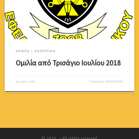
θετική ανταπόκριση/δέσμευση του έντιμου Υπουργού Άμυνας
κύριου Σάββα Αγγελίδη που αφορά στο θέμα της κατάργησης των
ιστορικών μονάδων του πυροβολικού: […]
ΑΡΘΡΑ
ΚΕΝΤΡΙΚΗ
Ομιλία από Τρισάγιο Ιουλίου 2018
by
pyro volo
Published
06/10/2018
© 2026
– All rights reserved