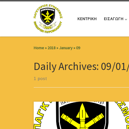
Skip to content
ΚΕΝΤΡΙΚΗ
ΕΙΣΑΓΩΓΗ
Home
»
2018
»
January
»
09
Daily Archives:
09/01
1 post
Ο Παγκύπριος Σύνδεσμος Εφέδρων Πυροβολικού
διοργανώνει παραδοσιακό αποχαιρετισμό του 2017
και κοπή της Βασιλόπιτας, το Σάββατο 13/01/2018