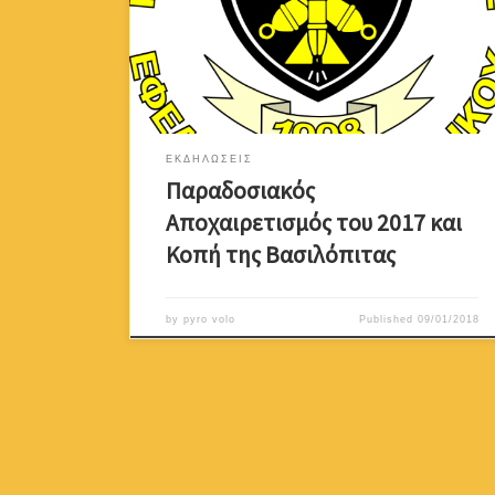
από τις 11 το πρωί μέχρι τη δύση του ήλιου, στο
οίκημα του συνδέσμου στην Οδό Αθηνάς 15, 1017
Λευκωσία(Πλησίον Πύλης Αμμοχώστου). Θα μας
τιμήσει με τη παρουσία του ο αξιότιμος υπουργός
Άμυνας […]
ΕΚΔΗΛΩΣΕΙΣ
Παραδοσιακός
Αποχαιρετισμός του 2017 και
Κοπή της Βασιλόπιτας
by
pyro volo
Published
09/01/2018