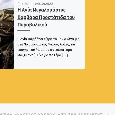
Published
04/12/2022
Η Αγία Μεγαλομάρτυς
Βαρβάρα Προστάτιδα του
Πυροβολικού
Η Αγία Βαρβάρα έζησε το 3ον αιώνα μ.Χ
στη Νικομήδεια της Μικράς Ασίας, επί
εποχής του Ρωμαίου αυτοκράτορα
Μαξιμιανού. Είχε για πατέρα […]
Ne
ΟΜΙΛΊΑ ΜΕ ΘΈΜΑ «ΦΑΚΕΛΟΣ ΚΥΠΡΟΥ–ΑΠΌ ΤΗΝ ΑΝΕΞΑΡΤΗΣΊΑ ΣΤΗΝ ΤΟΥΡΚΙΚΉ ΕΙΣΒΟΛΉ. Η ΠΟΛΙΤΙΚΟΣΤΡΑΤΙΩΤΙΚΉ ΠΤΥΧΉ ΤΗΣ ΠΡΟΔΟΣΊΑΣ»