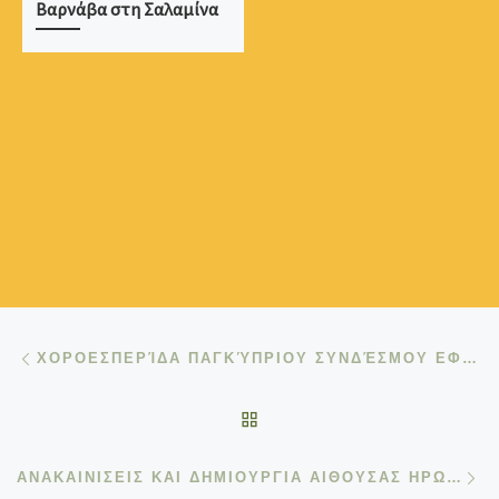
Βαρνάβα στη Σαλαμίνα
Post navigation
Previous post
ΧΟΡΟΕΣΠΕΡΊΔΑ ΠΑΓΚΎΠΡΙΟΥ ΣΥΝΔΈΣΜΟΥ ΕΦΈΔΡΩΝ ΠΥΡΟΒΟΛΙΚΟΎ 2024
BACK TO POST LIST
Ne
ΑΝΑΚΑΙΝΙΣΕΙΣ ΚΑΙ ΔΗΜΙΟΥΡΓΙΑ ΑΙΘΟΥΣΑΣ ΗΡΩΩΝ ΚΑΙ ΕΚΘΕΣΙΑΚΩΝ ΧΟΡΩΝ ΚΕΙΜΗΛΙΩΝ ΣΤΟ ΟΙΚΗΜΑ ΤΟΥ ΣΥΝΔΕΣΜΟΥ