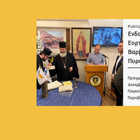
Publi
Ενδ
Εορτ
Βαρ
Πυρ
Πραγμ
Δεκεμβ
Παγκύ
Πυροβ
ενδοσ
Βαρβά