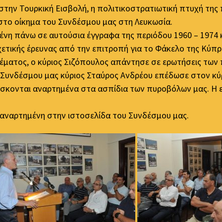
ην Τουρκική Εισβολή, η πολιτικοστρατιωτική πτυχή της
στο οίκημα του Συνδέσμου μας στη Λευκωσία.
ένη πάνω σε αυτούσια έγγραφα της περιόδου 1960 – 1974
χετικής έρευνας από την επιτροπή για το Φάκελο της Κύ
θέματος, ο κύριος Σιζόπουλος απάντησε σε ερωτήσεις των
υ Συνδέσμου μας κύριος Σταύρος Ανδρέου επέδωσε στον κύ
ίσκονται αναρτημένα στα ασπίδια των πυροβόλων μας. Η 
αι αναρτημένη στην ιστοσελίδα του Συνδέσμου μας.