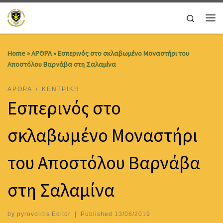
Skip to content
Search
Me
Home
»
ΑΡΘΡΑ
»
Εσπερινός στο σκλαβωμένο Μοναστήρι του
Αποστόλου Βαρνάβα στη Σαλαμίνα
ΑΡΘΡΑ
ΚΕΝΤΡΙΚΗ
Εσπερινός στο
σκλαβωμένο Μοναστήρι
του Αποστόλου Βαρνάβα
στη Σαλαμίνα
by
pyrovolitis Editor
|
Published
13/06/2019