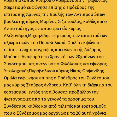
Αρχιεπισκόπου Κύπρου ο Αρχιμανδρίτης Τριφύλλιος.
Χαιρετισμό εκφώνησε επίσης ο Πρόεδρος της
επιτροπής Άμυνας της Βουλής των Αντιπροσώπων
βουλευτής κύριος Μαρίνος Σιζόπουλος, καθώς και ο
Αντιστράτηγος εν αποστρατεία κύριος
ΑλέξανδροςΜιχαηλίδης εκ μέρους των αποστράτων
αξιωματικών του Πυροβολικού. Ομιλία εκφώνησε
επίσης ο δημοσιογράφος και αγωνιστής Λάζαρος
Μαύρος. Αναφορά στο Χρονικό των 20χρόνων του
Συνδέσμου μας ανέγνωσε ο Φιλόλογος και έφεδρος
ΥπολοχαγόςΠυροβολικού κύριος Νίκος Ορφανίδης.
Ομιλία εκφώνησε επίσης ο Πρόεδρος του Συνδέσμου
μας κύριος Σταύρος Ανδρέου. Καθ’ όλη τη διάρκεια του
εορτασμού, εντός της αίθουσας προβάλλονταν
φωτογραφίες από τα γεγονότα ορόσημα του
Συνδέσμου καθώς και από τελετές και εορτασμούς
που ο Σύνδεσμος μας οργάνωσε τα 20 αυτά χρόνια