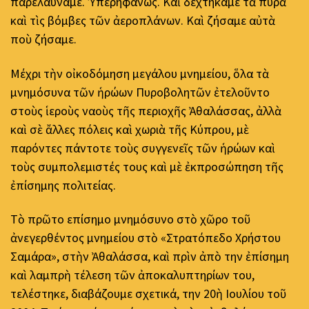
παρελαύναμε. Ὑπερηφάνως. Καὶ δεχτήκαμε τὰ πυρὰ
καὶ τὶς βόμβες τῶν ἀεροπλάνων. Καὶ ζήσαμε αὐτὰ
ποὺ ζήσαμε.
Μέχρι τὴν οἰκοδόμηση μεγάλου μνημείου, ὅλα τὰ
μνημόσυνα τῶν ἡρώων Πυροβολητῶν ἐτελοῦντο
στοὺς ἱεροὺς ναοὺς τῆς περιοχῆς Ἀθαλάσσας, ἀλλὰ
καὶ σὲ ἄλλες πόλεις καὶ χωριὰ τῆς Κύπρου, μὲ
παρόντες πάντοτε τοὺς συγγενεῖς τῶν ἡρώων καὶ
τοὺς συμπολεμιστές τους καὶ μὲ ἐκπροσώπηση τῆς
ἐπίσημης πολιτείας.
Τὸ πρῶτο επίσημο μνημόσυνο στὸ χῶρο τοῦ
ἀνεγερθέντος μνημείου στὸ «Στρατόπεδο Χρήστου
Σαμάρα», στὴν Ἀθαλάσσα, καὶ πρὶν ἀπὸ την ἐπίσημη
καὶ λαμπρὴ τέλεση τῶν ἀποκαλυπτηρίων του,
τελέστηκε, διαβάζουμε σχετικά, την 20ὴ Ιουλίου τοῦ