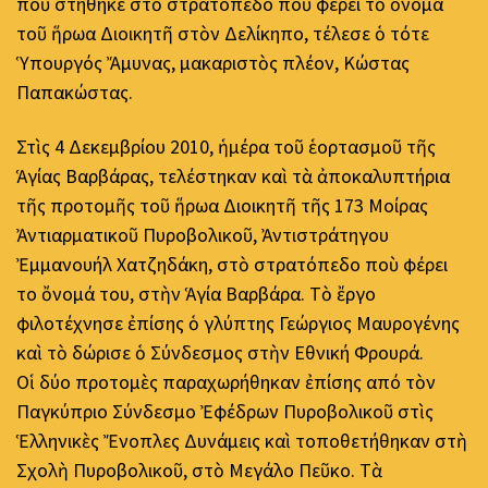
ποὺ στήθηκε στὸ στρατόπεδο ποὺ φέρει τὸ ὄνομα
τοῦ ἥρωα Διοικητῆ στὸν Δελίκηπο, τέλεσε ὁ τότε
Ὑπουργός Ἄμυνας, μακαριστὸς πλέον, Κώστας
Παπακώστας.
Στὶς 4 Δεκεμβρίου 2010, ἡμέρα τοῦ ἑορτασμοῦ τῆς
Ἁγίας Βαρβάρας, τελέστηκαν καὶ τὰ ἀποκαλυπτήρια
τῆς προτομῆς τοῦ ἥρωα Διοικητῆ τῆς 173 Μοίρας
Ἀντιαρματικοῦ Πυροβολικοῦ, Ἀντιστράτηγου
Ἐμμανουήλ Χατζηδάκη, στὸ στρατόπεδο ποὺ φέρει
το ὄνομά του, στὴν Ἁγία Βαρβάρα. Τὸ ἔργο
φιλοτέχνησε ἐπίσης ὁ γλύπτης Γεώργιος Μαυρογένης
καὶ τὸ δώρισε ὁ Σύνδεσμος στὴν Εθνική Φρουρά.
Οἱ δύο προτομὲς παραχωρήθηκαν ἐπίσης από τὸν
Παγκύπριο Σύνδεσμο Ἐφέδρων Πυροβολικοῦ στὶς
Ἑλληνικὲς Ἔνοπλες Δυνάμεις καὶ τοποθετήθηκαν στὴ
Σχολὴ Πυροβολικοῦ, στὸ Μεγάλο Πεῦκο. Τὰ