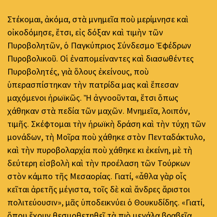
Στέκομαι, ἀκόμα, στὰ μνημεῖα ποὺ μερίμνησε καὶ
οἰκοδόμησε, ἔτσι, εἰς δόξαν καὶ τιμὴν τῶν
Πυροβολητῶν, ὁ Παγκύπριος Σύνδεσμο Ἐφέδρων
Πυροβολικοῦ. Οἱ ἐναπομείναντες καὶ διασωθέντες
Πυροβολητές, γιὰ ὅλους ἐκείνους, ποὺ
ὑπερασπίστηκαν τὴν πατρίδα μας καὶ ἔπεσαν
μαχόμενοι ἡρωϊκῶς. Ἢ ἀγνοοῦνται, ἔτσι ὅπως
χάθηκαν στὰ πεδία τῶν μαχῶν. Μνημεῖα, λοιπόν,
τιμῆς. Σκέφτομαι τὴν ἡρωϊκὴ δράση καὶ τὴν τύχη τῶν
μονάδων, τὴ Μοῖρα ποὺ χάθηκε στὸν Πενταδάκτυλο,
καὶ τὴν πυροβολαρχία ποὺ χάθηκε κι ἐκείνη, μὲ τὴ
δεύτερη εἰσβολὴ καὶ τὴν προέλαση τῶν Τούρκων
στὸν κάμπο τῆς Μεσαορίας. Γιατί, «ἆθλα γὰρ οἷς
κεῖται ἀρετῆς μέγιστα, τοῖς δὲ καὶ ἄνδρες ἄριστοι
πολιτεύουσιν», μᾶς ὑποδεικνύει ὁ Θουκυδίδης. «Γιατί,
ὅπου ἔχουν θεσμοθετηθεῖ τὰ πιὸ μεγάλα βραβεῖα