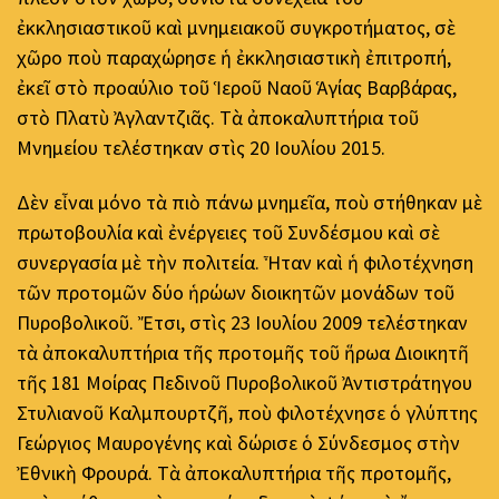
ἐκκλησιαστικοῦ καὶ μνημειακοῦ συγκροτήματος, σὲ
χῶρο ποὺ παραχώρησε ἡ ἐκκλησιαστικὴ ἐπιτροπή,
ἐκεῖ στὸ προαύλιο τοῦ Ἱεροῦ Ναοῦ Ἁγίας Βαρβάρας,
στὸ Πλατὺ Ἀγλαντζιᾶς. Τὰ ἀποκαλυπτήρια τοῦ
Μνημείου τελέστηκαν στὶς 20 Ιουλίου 2015.
Δὲν εἶναι μόνο τὰ πιὸ πάνω μνημεῖα, ποὺ στήθηκαν μὲ
πρωτοβουλία καὶ ἐνέργειες τοῦ Συνδέσμου καὶ σὲ
συνεργασία μὲ τὴν πολιτεία. Ἦταν καὶ ἡ φιλοτέχνηση
τῶν προτομῶν δύο ἡρώων διοικητῶν μονάδων τοῦ
Πυροβολικοῦ. Ἔτσι, στὶς 23 Ιουλίου 2009 τελέστηκαν
τὰ ἀποκαλυπτήρια τῆς προτομῆς τοῦ ἥρωα Διοικητῆ
τῆς 181 Μοίρας Πεδινοῦ Πυροβολικοῦ Ἀντιστράτηγου
Στυλιανοῦ Καλμπουρτζῆ, ποὺ φιλοτέχνησε ὁ γλύπτης
Γεώργιος Μαυρογένης καὶ δώρισε ὁ Σύνδεσμος στὴν
Ἐθνικὴ Φρουρά. Τὰ ἀποκαλυπτήρια τῆς προτομῆς,