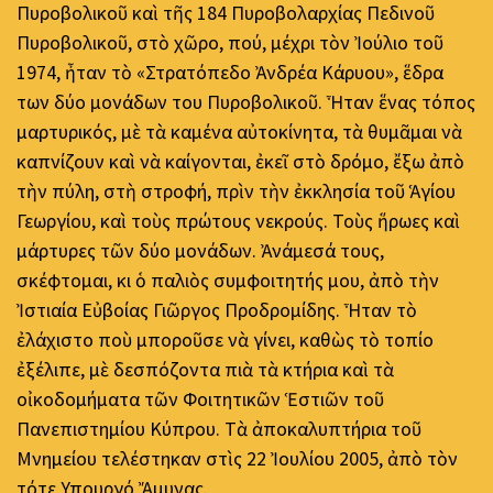
Πυροβολικοῦ καὶ τῆς 184 Πυροβολαρχίας Πεδινοῦ
Πυροβολικοῦ, στὸ χῶρο, πού, μέχρι τὸν Ἰούλιο τοῦ
1974, ἦταν τὸ «Στρατόπεδο Ἀνδρέα Κάρυου», ἕδρα
των δύο μονάδων του Πυροβολικοῦ. Ἦταν ἕνας τόπος
μαρτυρικός, μὲ τὰ καμένα αὐτοκίνητα, τὰ θυμᾶμαι νὰ
καπνίζουν καὶ νὰ καίγονται, ἐκεῖ στὸ δρόμο, ἔξω ἀπὸ
τὴν πύλη, στὴ στροφή, πρὶν τὴν ἐκκλησία τοῦ Ἁγίου
Γεωργίου, καὶ τοὺς πρώτους νεκρούς. Τοὺς ἥρωες καὶ
μάρτυρες τῶν δύο μονάδων. Ἀνάμεσά τους,
σκέφτομαι, κι ὁ παλιὸς συμφοιτητής μου, ἀπὸ τὴν
Ἰστιαία Εὐβοίας Γιῶργος Προδρομίδης. Ἦταν τὸ
ἐλάχιστο ποὺ μποροῦσε νὰ γίνει, καθὼς τὸ τοπίο
ἐξέλιπε, μὲ δεσπόζοντα πιὰ τὰ κτήρια καὶ τὰ
οἰκοδομήματα τῶν Φοιτητικῶν Ἑστιῶν τοῦ
Πανεπιστημίου Κύπρου. Τὰ ἀποκαλυπτήρια τοῦ
Μνημείου τελέστηκαν στὶς 22 Ἰουλίου 2005, ἀπὸ τὸν
τότε Υπουργό Ἄμυνας.