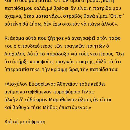
καὶ τὰ δυό μου μάτια. Ὅτι ἂν εἶμαι στραβός, καὶ ἡ
πατρίδα μου καλά, μὲ θρέφει· ἂν εἶναι ἡ πατρίδα μου
ἀχαμνά, δέκα μάτια νἂχω, στραβὸς θανὰ εἶμαι. Ὅτι σ΄
αὐτείνη θὰ ζήσω, δὲν ἔχω σκοπὸν νὰ πάγω ἀλλοῦ».
Κι ἀκόμα αὐτὸ ποὺ ζήτησε νὰ ἀναγραφεῖ στὸν τάφο
του ὁ σπουδαιότερος τῶν τραγικῶν ποιητῶν ὁ
Αἱσχύλος. Αὐτὸ τὸ παράδοξο γιὰ τοὺς νεοτέρους. Ὄχι
ὅτι ὑπῆρξε κορυφαῖος τραγικὸς ποιητής, ἀλλὰ τὸ ὅτι
ὑπερασπίστηκε, τὴν κρίσιμη ὥρα, τὴν πατρίδα του:
«Αἰσχύλον Εὐφορίωνος Ἀθηναῖον τόδε κεῦθει
μνῆμα καταφθίμενον πυροφόροιο Γέλας·
ἀλκὴν δ’ εὐδόκιμον Mαραθώνιον ἄλσος ἄν εἴποι
καὶ βαθυχαιτήεις Μῆδος ἐπιστάμενος.»
Καὶ σὲ μετάφραση: