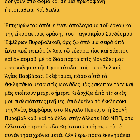
ὁδηγοῦν στὸ φόβο καὶ σὲ μιὰ πρωτοφανῆ
ἡττοπάθεια. Καὶ δειλία.
Ἐπιχειρώντας ἀπόψε ἕναν ἀπολογισμὸ τοῦ ἔργου καὶ
τῆς εἰκοσαετοῦς δράσης τοῦ Παγκυπρίου Συνδέσμου
Ἐφέδρων Πυροβολικοῦ, ἀρχίζω ἀπὸ μιὰ σειρὰ ἀπὸ
ἔργα πρῶτα μιᾶς ἐν Χριστῷ εὐχαριστίας καὶ χάριτος
καὶ ἁγιασμοῦ, μὲ τὰ διάσπαρτα στὶς Μονάδες μας
παρεκκλήσια τῆς Προστάτιδος τοῦ Πυροβολικοῦ
Ἁγίας Βαρβάρας. Σκέφτομαι, πόσο αὐτὰ τὰ
ἐκκλησάκια μέσα στὶς Μονάδες μᾶς ἔσκεπαν τότε καὶ
μᾶς σκέπουν μέχρι σήμερα. Κι ἀρχίζω ἀπὸ τὶς δικές
μου παλαιότατες μνῆμες, ἀπὸ ἐκεῖνο τὸ ἐκκλησάκι
τῆς Ἁγίας Βαρβάρας στὸ Μεγάλο Πεῦκο, στὴ Σχολὴ
Πυροβολικοῦ, καὶ τὸ ἄλλο, στὴν ἄλλοτε 189 ΜΠΠ, στὸ
ἀλλοτινὸ στρατόπεδο «Χρίστου Σαμάρα», ποὺ τὸ
συνάντησα χρόνια μετά. Δὲν ξέρω πόσα ἐκκλησάκια