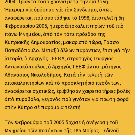
2004. Τριάντα τόσα χρόνια μετὰ τὴν εἰσβολή.
Ἡμερομηνία ὁρόσημο γιὰ τὸν Σύνδεσμο, ὅπως
ἀναφἐρεται, ποὺ συστάθηκε τὸ 1998, ἀποτελεῖ ἡ 5η
Φεβρουαρίου 2005, ἡμέρα ἀποκαλυπτηρίων τοῦ πιὸ
πάνω Μνημείου, ἀπὸ τὸν τότε πρόεδρο της
Κυπριακῆς Δημοκρατίας, μακαριστὸ τώρα, Τάσσο
Παπαδόπουλο. Μεταξὺ ἄλλων παρόντων, ἔτσι γιὰ τὴν
ἱστορία, ὁ Ἀρχηγός ΓΕΕΘΑ, στρατηγὸς Γεώργιος
Ἀντωνακόπουλος, ὁ Αρχηγός ΓΕΕΦ ἀντιστράτηγος
Ἀθανάσιος Νικολοδῆμος. Κατά τὴν τελετὴ τῶν
ἀποκαλυπτηρίων καὶ τὸ προσκλητήριο πεσόντων,
ἀναφέρεται σχετικῶς, ἐρίφθησαν χαιρετιστήριες βολὲς
ἀπὸ πυροβόλα, γεγονὸς ποὺ γινόταν γιὰ πρώτη φορὰ
στὴν Κύπρο σὲ παρόμοια τελετή.
Τὸν Φεβρουάριο τοῦ 2005 ἄρχισε ἡ ἀνέγερση τοῦ
Μνημείου τῶν πεσόντων τῆς 185 Μοίρας Πεδινοῦ