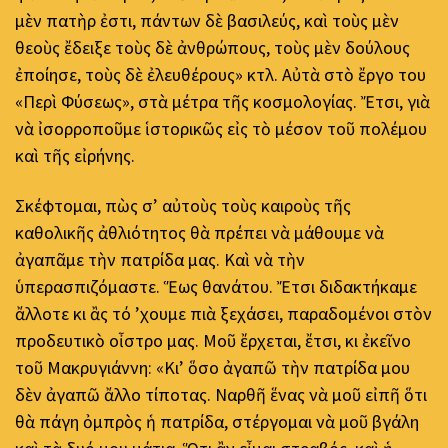
μὲν πατὴρ ἐστι, πάντων δὲ βασιλεύς, καὶ τοὺς μὲν
θεοὺς ἔδειξε τοὺς δὲ ἀνθρώπους, τοὺς μὲν δούλους
ἐποίησε, τοὺς δὲ ἐλευθέρους» κτλ. Αὐτὰ στὸ ἔργο του
«Περὶ Φύσεως», στὰ μέτρα τῆς κοσμολογίας. Ἔτσι, γιὰ
νὰ ἰσορροποῦμε ἱστορικῶς εἰς τὸ μέσον τοῦ πολέμου
καὶ τῆς εἰρήνης.
Σκέφτομαι, πὼς σ’ αὐτοὺς τοὺς καιροὺς τῆς
καθολικῆς ἀθλιότητος θὰ πρέπει νὰ μάθουμε νὰ
ἀγαπᾶμε τὴν πατρίδα μας. Καὶ νὰ τὴν
ὑπερασπιζόμαστε. Ἕως θανάτου. Ἔτσι διδακτήκαμε
ἄλλοτε κι ἂς τό ’χουμε πιὰ ξεχάσει, παραδομένοι στὸν
προδευτικὸ οἶστρο μας. Μοῦ ἔρχεται, ἔτσι, κι ἐκεῖνο
τοῦ Μακρυγιάννη: «Κι’ ὅσο ἀγαπῶ τὴν πατρίδα μου
δὲν ἀγαπῶ ἄλλο τίποτας. Ναρθῆ ἕνας νὰ μοῦ εἰπῆ ὅτι
θὰ πάγη ὀμπρὸς ἡ πατρίδα, στέργομαι νὰ μοῦ βγάλη