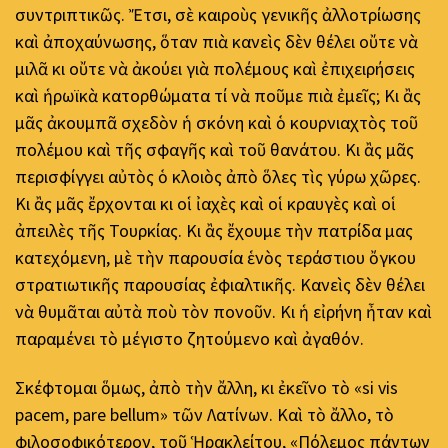
συντριπτικῶς. Ἔτσι, σὲ καιροὺς γενικῆς ἀλλοτρίωσης
καὶ ἀποχαύνωσης, ὅταν πιὰ κανεὶς δὲν θέλει οὔτε νὰ
μιλᾶ κι οὔτε νὰ ἀκούει γιὰ πολέμους καὶ ἐπιχειρήσεις
καὶ ἡρωϊκὰ κατορθώματα τί νὰ ποῦμε πιὰ ἐμεῖς; Κι ἂς
μᾶς ἀκουμπᾶ σχεδὸν ἡ σκόνη καὶ ὁ κουρνιαχτὸς τοῦ
πολέμου καὶ τῆς σφαγῆς καὶ τοῦ θανάτου. Κι ἂς μᾶς
περισφίγγει αὐτὸς ὁ κλοιὸς ἀπὸ ὅλες τὶς γύρω χῶρες.
Κι ἂς μᾶς ἔρχονται κι οἱ ἰαχὲς καὶ οἱ κραυγὲς καὶ οἱ
ἀπειλὲς τῆς Τουρκίας. Κι ἂς ἔχουμε τὴν πατρίδα μας
κατεχόμενη, μὲ τὴν παρουσία ἑνὸς τεράστιου ὄγκου
στρατιωτικῆς παρουσίας ἐφιαλτικῆς. Κανεὶς δὲν θέλει
νὰ θυμᾶται αὐτὰ ποὺ τὸν πονοῦν. Κι ἡ εἰρήνη ἦταν καὶ
παραμένει τὸ μέγιστο ζητούμενο καὶ ἀγαθόν.
Σκέφτομαι ὅμως, ἀπὸ τὴν ἄλλη, κι ἐκεῖνο τὸ «si vis
pacem, pare bellum» τῶν Λατίνων. Καὶ τὸ ἄλλο, τὸ
φιλοσοφικότερον, τοῦ Ἡρακλείτου, «Πόλεμος πάντων