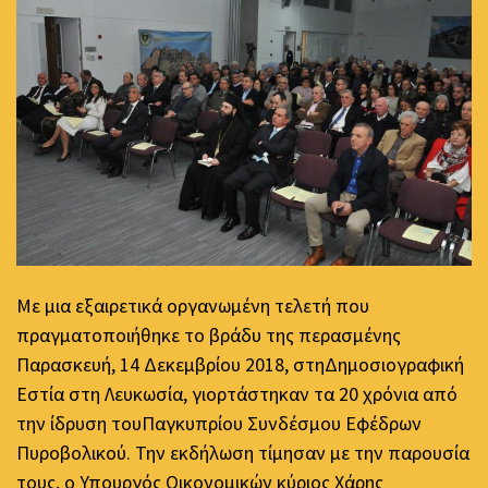
Με μια εξαιρετικά οργανωμένη τελετή που
πραγματοποιήθηκε το βράδυ της περασμένης
Παρασκευή, 14 Δεκεμβρίου 2018, στηΔημοσιογραφική
Εστία στη Λευκωσία, γιορτάστηκαν τα 20 χρόνια από
την ίδρυση τουΠαγκυπρίου Συνδέσμου Εφέδρων
Πυροβολικού. Την εκδήλωση τίμησαν με την παρουσία
τους, ο Υπουργός Οικονομικών κύριος Χάρης