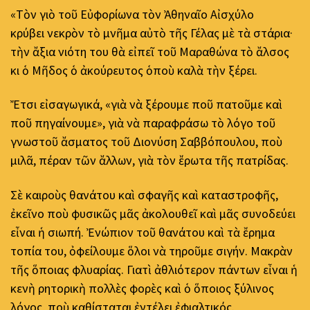
«Τὸν γιὸ τοῦ Εὐφορίωνα τὸν Ἀθηναῖο Αἰσχύλο
κρύβει νεκρὸν τὸ μνῆμα αὐτὸ τῆς Γέλας μὲ τὰ στάρια·
τὴν ἄξια νιότη του θὰ εἰπεῖ τοῦ Μαραθώνα τὸ ἄλσος
κι ὁ Μῆδος ὁ ἀκούρευτος ὁποὺ καλὰ τὴν ξέρει.
Ἔτσι εἰσαγωγικά, «γιὰ νὰ ξέρουμε ποῦ πατοῦμε καὶ
ποῦ πηγαίνουμε», γιὰ νὰ παραφράσω τὸ λόγο τοῦ
γνωστοῦ ἄσματος τοῦ Διονύση Σαββόπουλου, ποὺ
μιλᾶ, πέραν τῶν ἄλλων, γιὰ τὸν ἔρωτα τῆς πατρίδας.
Σὲ καιροὺς θανάτου καὶ σφαγῆς καὶ καταστροφῆς,
ἐκεῖνο ποὺ φυσικῶς μᾶς ἀκολουθεῖ καὶ μᾶς συνοδεύει
εἶναι ἡ σιωπή. Ἐνώπιον τοῦ θανάτου καὶ τὰ ἔρημα
τοπία του, ὀφείλουμε ὅλοι νὰ τηροῦμε σιγήν. Μακρὰν
τῆς ὅποιας φλυαρίας. Γιατὶ ἀθλιότερον πάντων εἶναι ἡ
κενὴ ρητορικὴ πολλὲς φορὲς καὶ ὁ ὅποιος ξύλινος
λόγος, ποὺ καθίσταται ἐντέλει ἐφιαλτικός.