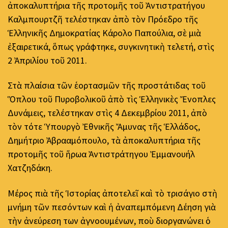
ἀποκαλυπτήρια τῆς προτομῆς τοῦ Ἀντιστρατήγου
Καλμπουρτζῆ τελέστηκαν ἀπὸ τὸν Πρόεδρο τῆς
Ἑλληνικῆς Δημοκρατίας Κάρολο Παπούλια, σὲ μιὰ
ἐξαιρετικά, ὅπως γράφτηκε, συγκινητικὴ τελετή, στὶς
2 Ἀπριλίου τοῦ 2011.
Στὰ πλαίσια τῶν ἑορτασμῶν τῆς προστάτιδας τοῦ
Ὅπλου τοῦ Πυροβολικοῦ ἀπὸ τὶς Ἑλληνικὲς Ἔνοπλες
Δυνάμεις, τελέστηκαν στὶς 4 Δεκεμβρίου 2011, ἀπὸ
τὸν τότε Ὑπουργὸ Ἐθνικῆς Ἄμυνας τῆς Ἑλλάδος,
Δημήτριο Ἀβρααμόπουλο, τὰ ἀποκαλυπτήρια τῆς
προτομῆς τοῦ ἥρωα Ἀντιστράτηγου Ἐμμανουήλ
Χατζηδάκη.
Μέρος πιὰ τῆς Ἱστορίας ἀποτελεῖ καὶ τὸ τρισάγιο στὴ
μνήμη τῶν πεσόντων καὶ ἡ ἀναπεμπόμενη Δέηση γιὰ
τὴν ἀνεύρεση των ἀγνοουμένων, ποὺ διοργανώνει ὁ