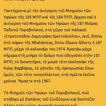
Ταυτόχρονα μὲ τὴν ἀνέγερση τοῦ Μνημείου τῶν
Ἡρώων τῆς 185 ΜΠΠ καὶ τῆς 184 ΠΠΠ, ἄρχισε καὶ ἡ
ἀνέγερση τοῦ Μνημείου τῶν Ἡρώων τῆς 187 Μοίρας
Πεδινοῦ Πυροβολικοῦ, στὸ χῶρο τοῦ παλαιοῦ
«Στρατοπέδου Δημητράκη Χριστοδούλου», ἐκεῖ, δίπλα
στὸ πάρκο τῆς Ἀθαλάσσας, ὅπου ἕδρευε ἄλλοτε ἡ 187
ΜΠΠ, μέχρι τὸ καλοκαίρι του 1974. Κρατάω μέχρι
σήμερα στὴ μνήμη τὸ δρόμο ποὺ ὁδηγοῦσε στὴν 187
ΜΠΠ, τὸ διοικητήριο, τὸ μικρὸ τότε ἐκκλησάκι τῆς
Ἁγίας Βαρβάρας, τὸ γήπεδο τῆς ὁρκομωσίας ὅλων
ἡμῶν, τῶν τότε νεοσυλλέκτων, στὰ πρῶτα ἐκεῖνα
χρόνια. Ἤμαστε στὸ 1967.
Τὸ Μνημεῖο τῶν Ἡρώων τοῦ Πυροβολικοῦ, ποὺ
στήθηκε μὲ δαπάνες τοῦ Συνδέσμου καὶ δεσπόζει
πλέον στὸν χῶρο, συνιστᾶ συνέχεια τοῦ