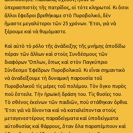
ὑπερασπιστὲς τῆς πατρίδος, οἱ τότε κληρωτοί. Κι ὅσοι
ἄλλοι ἔφεδροι βρεθήκαμε στὸ Πυροβολικό, δὲν
ἤμαστε μεγαλύτεροι τῶν 25 χρόνων. Ἔτσι, γιὰ νὰ
ξέρουμε καὶ νὰ θυμόμαστε.
Καὶ αὐτὸ τὸ ρόλο τῆς ἀνάδειξης τῆς μνήμης ἀποδίδω
πέραν τῶν ἄλλων καὶ στοὺς Συνδέσμους τῶν
διαφόρων Ὅπλων, ὅπως καὶ στὸν Παγκύπριο
Σύνδεσμο Ἐφέδρων Πυροβολικοῦ. Κι εἶναι σημαντικὸ
νὰ ἀναδείξουμε τὴ δυναμικὴ παρουσία τοῦ
Πυροβολικοῦ τὶς μέρες τοῦ πολέμου. Τὸν ὄγκο πυρὸς
ποὺ ἔστειλε. Τὴν ἡρωϊκὴ δράση του. Τὶς θυσίες του.
Τὸ σθένος ἐκείνων τῶν παιδιῶν, ποὺ στάθηκαν ὄρθια.
Ἔτσι γιὰ νὰ δίνονται καὶ νὰ καταλείπονται στοὺς
μεταγενεστέρους παραδείγματα καὶ ὑποδείγματα
αὐτοθυσίας καὶ θάρρους, ὅταν ὅλα παραπέμπουν καὶ