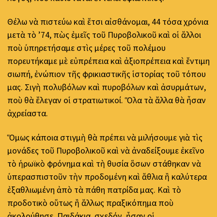
Θέλω νὰ πιστεύω καὶ ἔτσι αἰσθάνομαι, 44 τόσα χρόνια
μετὰ τὸ ’74, πὼς ἐμεῖς τοῦ Πυροβολικοῦ καὶ οἱ ἄλλοι
ποὺ ὑπηρετήσαμε στὶς μέρες τοῦ πολέμου
πορευτήκαμε μὲ εὐπρέπεια καὶ ἀξιοπρέπεια καὶ ἔντιμη
σιωπή, ἐνώπιον τῆς φρικιαστικῆς ἱστορίας τοῦ τόπου
μας. Σιγὴ πολυβόλων καὶ πυροβόλων καὶ ἀσυρμάτων,
ποὺ θὰ ἔλεγαν οἱ στρατιωτικοί. Ὅλα τὰ ἄλλα θὰ ἦσαν
ἀχρείαστα.
Ὅμως κάποια στιγμὴ θὰ πρέπει νὰ μιλήσουμε γιὰ τὶς
μονάδες τοῦ Πυροβολικοῦ καὶ νὰ ἀναδείξουμε ἐκεῖνο
τὸ ἡρωϊκὸ φρόνημα καὶ τὴ θυσία ὅσων στάθηκαν νὰ
ὑπερασπιστοῦν τὴν προδομένη καὶ ἄθλια ἢ καλύτερα
ἐξαθλιωμένη ἀπὸ τὰ πάθη πατρίδα μας. Καὶ τὸ
προδοτικὸ οὕτως ἢ ἄλλως πραξικόπημα ποὺ
ἀκολούθησε. Παιδάκια, σχεδόν, ἦσαν οἱ