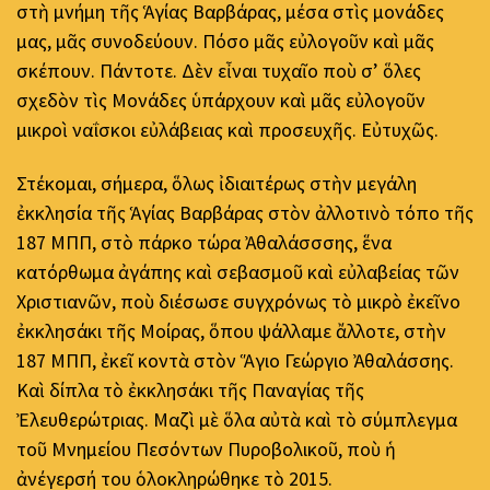
στὴ μνήμη τῆς Ἁγίας Βαρβάρας, μέσα στὶς μονάδες
μας, μᾶς συνοδεύουν. Πόσο μᾶς εὐλογοῦν καὶ μᾶς
σκέπουν. Πάντοτε. Δὲν εἶναι τυχαῖο ποὺ σ’ ὅλες
σχεδὸν τὶς Μονάδες ὑπάρχουν καὶ μᾶς εὐλογοῦν
μικροὶ ναΐσκοι εὐλάβειας καὶ προσευχῆς. Εὐτυχῶς.
Στέκομαι, σήμερα, ὅλως ἰδιαιτέρως στὴν μεγάλη
ἐκκλησία τῆς Ἁγίας Βαρβάρας στὸν ἀλλοτινὸ τόπο τῆς
187 ΜΠΠ, στὸ πάρκο τώρα Ἀθαλάσσσης, ἕνα
κατόρθωμα ἀγάπης καὶ σεβασμοῦ καὶ εὐλαβείας τῶν
Χριστιανῶν, ποὺ διέσωσε συγχρόνως τὸ μικρὸ ἐκεῖνο
ἐκκλησάκι τῆς Μοίρας, ὅπου ψάλλαμε ἄλλοτε, στὴν
187 ΜΠΠ, ἐκεῖ κοντὰ στὸν Ἅγιο Γεώργιο Ἀθαλάσσης.
Καὶ δίπλα τὸ ἐκκλησάκι τῆς Παναγίας τῆς
Ἐλευθερώτριας. Μαζὶ μὲ ὅλα αὐτὰ καὶ τὸ σύμπλεγμα
τοῦ Μνημείου Πεσόντων Πυροβολικοῦ, ποὺ ἡ
ἀνέγερσή του ὁλοκληρώθηκε τὸ 2015.